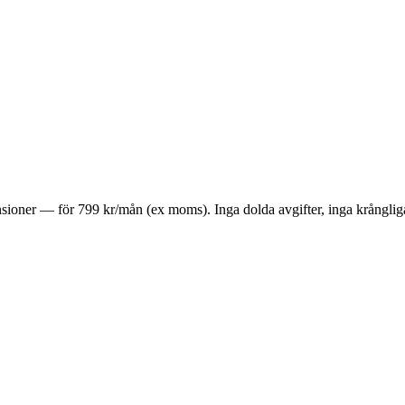
nsioner — för
799 kr/mån
(ex moms). Inga dolda avgifter, inga krångliga