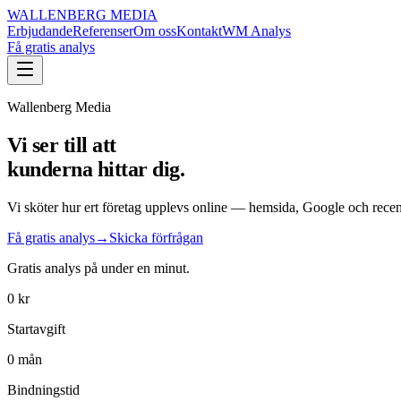
WALLENBERG MEDIA
Erbjudande
Referenser
Om oss
Kontakt
WM Analys
Få gratis analys
Wallenberg Media
Vi ser till att
kunderna hittar dig.
Vi sköter hur ert företag upplevs online — hemsida, Google och rece
Få gratis analys
→
Skicka förfrågan
Gratis analys på under en minut.
0 kr
Startavgift
0 mån
Bindningstid